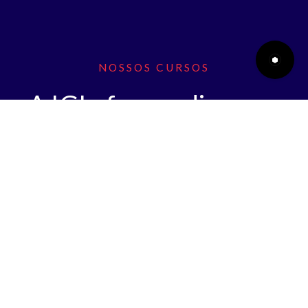
NOSSOS CURSOS
A IGI oferece diversos
cursos para seu inglês do
básico ao avançado