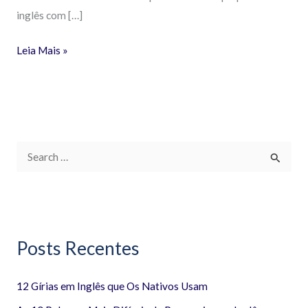
inglês com […]
Leia Mais »
P
e
s
q
Posts Recentes
u
i
12 Gírias em Inglês que Os Nativos Usam
s