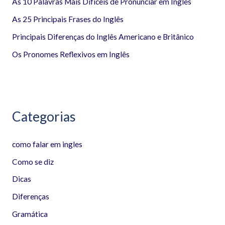
a
As 10 Palavras Mais Difíceis de Pronunciar em Inglês
r
As 25 Principais Frases do Inglês
p
Principais Diferenças do Inglês Americano e Britânico
o
Os Pronomes Reflexivos em Inglês
r
:
Categorias
como falar em ingles
Como se diz
Dicas
Diferenças
Gramática