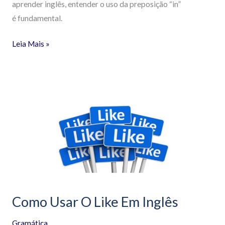
aprender inglês, entender o uso da preposição “in”
é fundamental.
Leia Mais »
Como
Usar
O
Like
Em
Inglês
Como Usar O Like Em Inglês
Gramática