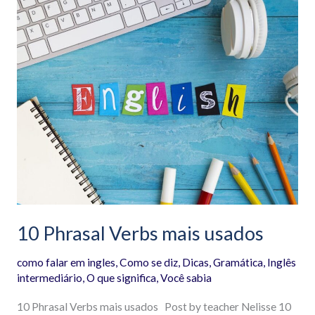
10
Phrasal
Verbs
mais
usados
10 Phrasal Verbs mais usados
como falar em ingles
,
Como se diz
,
Dicas
,
Gramática
,
Inglês
intermediário
,
O que significa
,
Você sabia
10 Phrasal Verbs mais usados Post by teacher Nelisse 10