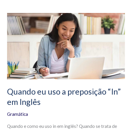
Quando
eu
uso
a
preposição
“In”
em
Inglês
Quando eu uso a preposição “In”
em Inglês
Gramática
Quando e como eu uso in em inglês? Quando se trata de