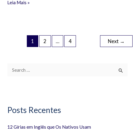
Leia Mais »
1
2
…
4
Next
→
P
e
s
q
Posts Recentes
u
i
12 Gírias em Inglês que Os Nativos Usam
s