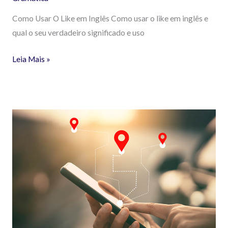
Como Usar O Like em Inglês Como usar o like em inglês e
qual o seu verdadeiro significado e uso
Leia Mais »
Como
usar
a
preposição
“At”
em
Inglês