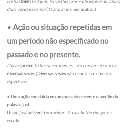
He
has
been
to Japan twice this year – Ele
esteve
no Japão
duas vezes esse ano
( O ano ainda não acabou)
•
Ação ou situação repetidas em
um período não especificado no
passado e no presente.
I
have
spoken
to her several times – Eu
conversei
com ela
diversas veze
s
(
Diversas vezes
não denota um número
especifico)
•
Uma ação concluída em um passado recente o auxílio da
palavra just.
I
have
just
arrived
from school- Eu
acabei
de
chega
r da
escola.