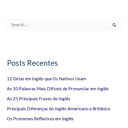
P
e
s
q
Posts Recentes
u
i
12 Gírias em Inglês que Os Nativos Usam
s
a
As 10 Palavras Mais Difíceis de Pronunciar em Inglês
r
As 25 Principais Frases do Inglês
p
Principais Diferenças do Inglês Americano e Britânico
o
Os Pronomes Reflexivos em Inglês
r