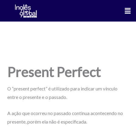
Ir
Men
para
o
conteúdo
Present Perfect
Gramática
Present Perfect
O “present perfect” é utilizado para indicar um vínculo
entre o presente e o passado.
A ação que ocorreu no passado continua acontecendo no
presente, porém ela não é especificada.