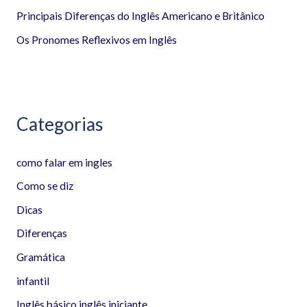
p
Principais Diferenças do Inglês Americano e Britânico
o
Os Pronomes Reflexivos em Inglês
r
:
Categorias
como falar em ingles
Como se diz
Dicas
Diferenças
Gramática
infantil
Inglês básico inglês iniciante