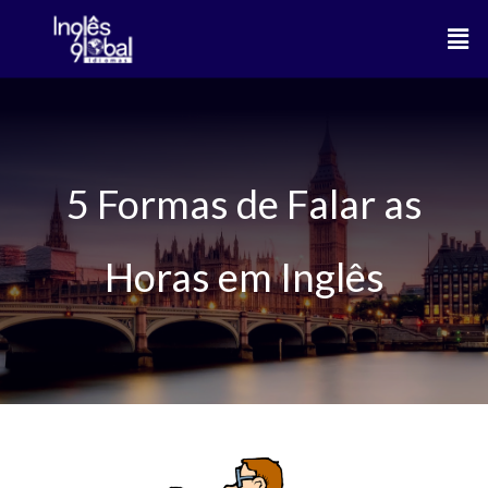
Ir
Men
para
o
conteúdo
5 Formas de Falar as
Horas em Inglês
5