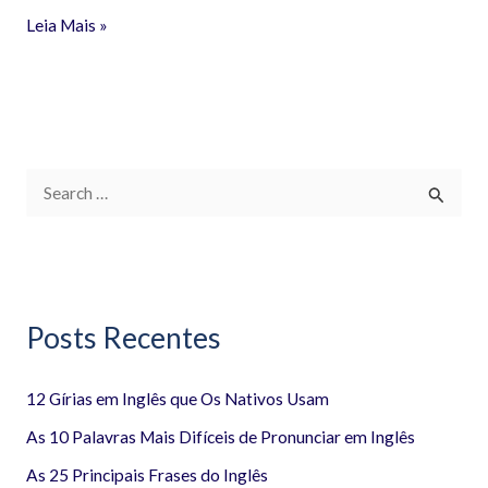
Leia Mais »
P
e
s
q
Posts Recentes
u
i
12 Gírias em Inglês que Os Nativos Usam
s
a
As 10 Palavras Mais Difíceis de Pronunciar em Inglês
r
As 25 Principais Frases do Inglês