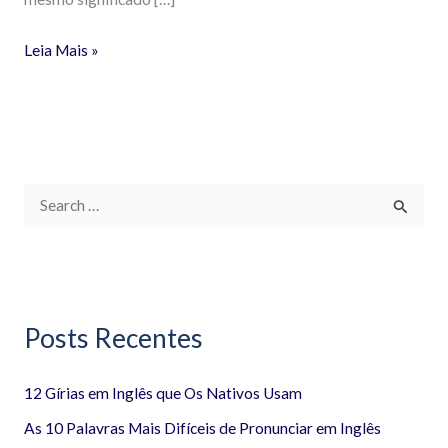
Leia Mais »
P
e
s
q
Posts Recentes
u
i
12 Gírias em Inglês que Os Nativos Usam
s
a
As 10 Palavras Mais Difíceis de Pronunciar em Inglês