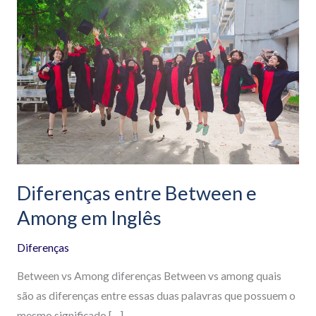
entre
Between
e
Among
em
Inglês
Diferenças entre Between e
Among em Inglês
Diferenças
Between vs Among diferenças Between vs among quais
são as diferenças entre essas duas palavras que possuem o
mesmo significado […]