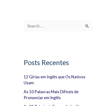
P
e
s
q
u
Posts Recentes
i
s
12 Gírias em Inglês que Os Nativos
Usam
a
r
As 10 Palavras Mais Difíceis de
Pronunciar em Inglês
p