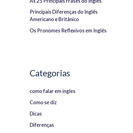
As 25 Principais Frases do Inglês
o
Principais Diferenças do Inglês
r
Americano e Britânico
:
Os Pronomes Reflexivos em Inglês
Categorias
como falar em ingles
Como se diz
Dicas
Diferenças