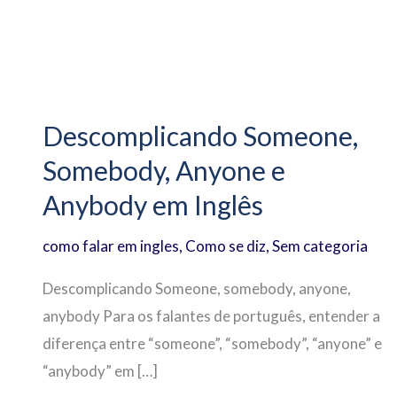
Descomplicando
Someone,
Descomplicando Someone,
Somebody,
Somebody, Anyone e
Anyone
e
Anybody em Inglês
Anybody
como falar em ingles
,
Como se diz
,
Sem categoria
em
Inglês
Descomplicando Someone, somebody, anyone,
anybody Para os falantes de português, entender a
diferença entre “someone”, “somebody”, “anyone” e
“anybody” em […]