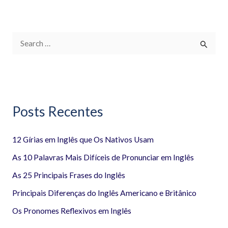
P
e
s
q
Posts Recentes
u
i
12 Gírias em Inglês que Os Nativos Usam
s
a
As 10 Palavras Mais Difíceis de Pronunciar em Inglês
r
As 25 Principais Frases do Inglês
p
Principais Diferenças do Inglês Americano e Britânico
o
Os Pronomes Reflexivos em Inglês
r