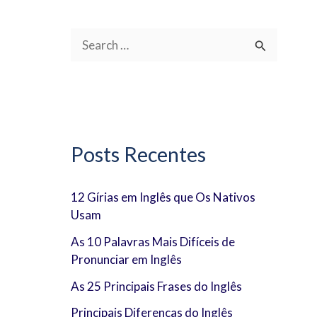
P
e
s
q
u
Posts Recentes
i
s
12 Gírias em Inglês que Os Nativos
Usam
a
r
As 10 Palavras Mais Difíceis de
Pronunciar em Inglês
p
As 25 Principais Frases do Inglês
o
Principais Diferenças do Inglês
r