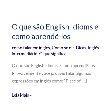
O
que
O que são English Idioms e
são
como aprendê-los
English
Idioms
como falar em ingles
,
Como se diz
,
Dicas
,
Inglês
e
intermediário
,
O que significa
como
aprendê-
O que são English Idioms e como aprendê-los
los
Provavelmente você já ouviu falar algumas
expressões em inglês como: “Piece of […]
Leia Mais »