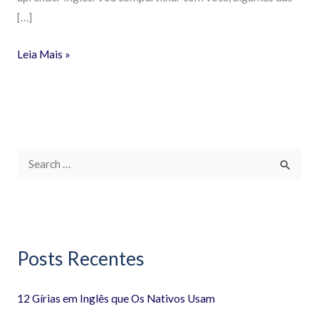
[…]
Leia Mais »
P
e
s
q
Posts Recentes
u
i
12 Gírias em Inglês que Os Nativos Usam
s