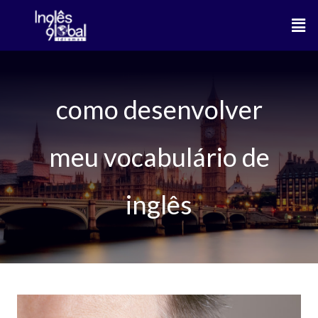
Ir
Men
para
o
conteúdo
como desenvolver
meu vocabulário de
inglês
Desenvolva