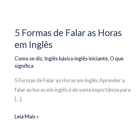
5
Formas
5 Formas de Falar as Horas
de
em Inglês
Falar
as
Como se diz
,
Inglês básico inglês iniciante
,
O que
Horas
significa
em
Inglês
5 Formas de Falar as Horas em Inglês Aprender a
falar as horas em inglês é de suma importância para
[…]
Leia Mais »