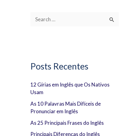
P
e
s
q
u
Posts Recentes
i
s
12 Gírias em Inglês que Os Nativos
Usam
a
r
As 10 Palavras Mais Difíceis de
Pronunciar em Inglês
p
As 25 Principais Frases do Inglês
o
Principais Diferenças do Inglês
r