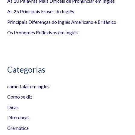
a
As 10 Palavras Mais Difíceis de Pronunciar em Inglês
r
As 25 Principais Frases do Inglês
p
Principais Diferenças do Inglês Americano e Britânico
o
Os Pronomes Reflexivos em Inglês
r
:
Categorias
como falar em ingles
Como se diz
Dicas
Diferenças
Gramática