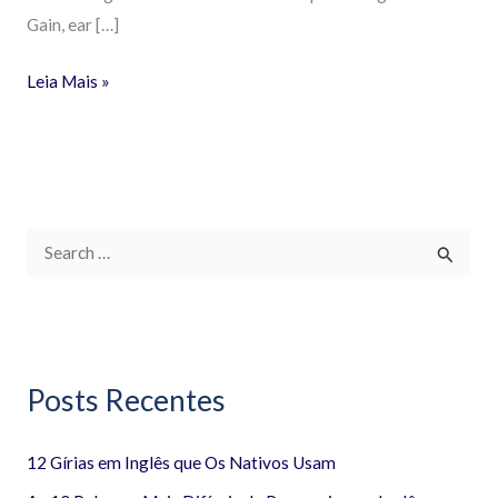
Gain, ear […]
Leia Mais »
P
e
s
q
Posts Recentes
u
i
12 Gírias em Inglês que Os Nativos Usam
s