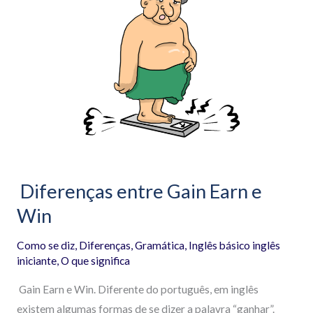
entre
Gain
Earn
e
Win
Diferenças entre Gain Earn e
Win
Como se diz
,
Diferenças
,
Gramática
,
Inglês básico inglês
iniciante
,
O que significa
Gain Earn e Win. Diferente do português, em inglês
existem algumas formas de se dizer a palavra “ganhar”.