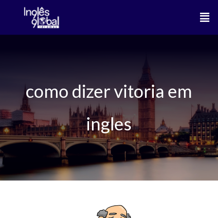
Ir
Men
para
o
conteúdo
como dizer vitoria em
ingles
Diferenças