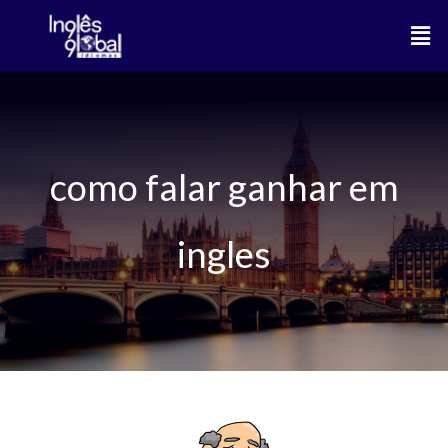
Ir
Men
para
o
conteúdo
como falar ganhar em
ingles
Diferenças