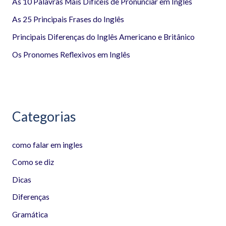
a
As 10 Palavras Mais Difíceis de Pronunciar em Inglês
r
As 25 Principais Frases do Inglês
p
Principais Diferenças do Inglês Americano e Britânico
o
Os Pronomes Reflexivos em Inglês
r
:
Categorias
como falar em ingles
Como se diz
Dicas
Diferenças
Gramática