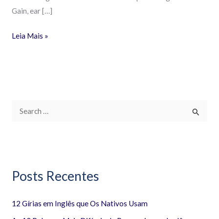
Gain, ear […]
Leia Mais »
P
e
s
q
Posts Recentes
u
i
12 Gírias em Inglês que Os Nativos Usam
s