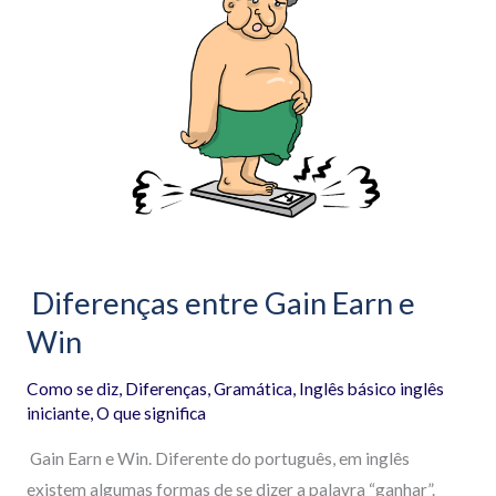
entre
Gain
Earn
e
Win
Diferenças entre Gain Earn e
Win
Como se diz
,
Diferenças
,
Gramática
,
Inglês básico inglês
iniciante
,
O que significa
Gain Earn e Win. Diferente do português, em inglês
existem algumas formas de se dizer a palavra “ganhar”.