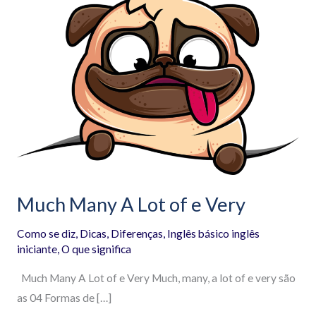
Many
A
Lot
of
e
Very
Much Many A Lot of e Very
Como se diz
,
Dicas
,
Diferenças
,
Inglês básico inglês
iniciante
,
O que significa
Much Many A Lot of e Very Much, many, a lot of e very são
as 04 Formas de […]