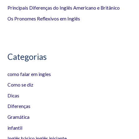
p
Principais Diferenças do Inglês Americano e Britânico
o
Os Pronomes Reflexivos em Inglês
r
:
Categorias
como falar em ingles
Como se diz
Dicas
Diferenças
Gramática
infantil
Inglês básico inglês iniciante