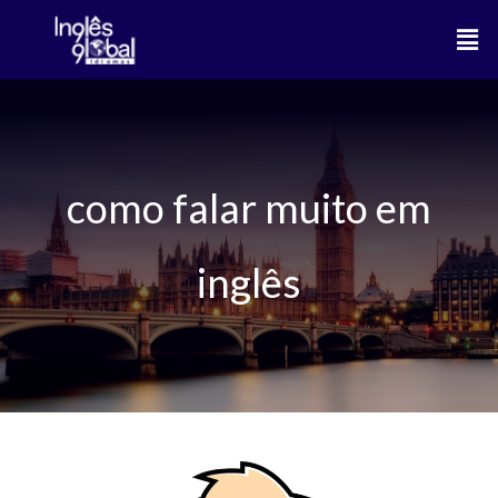
Ir
Men
para
o
conteúdo
como falar muito em
inglês
Much