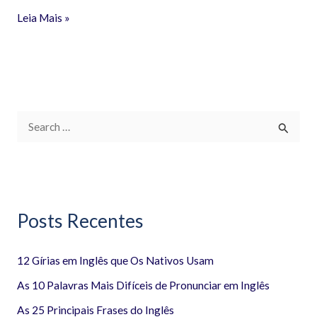
Leia Mais »
P
e
s
q
Posts Recentes
u
i
12 Gírias em Inglês que Os Nativos Usam
s
a
As 10 Palavras Mais Difíceis de Pronunciar em Inglês
r
As 25 Principais Frases do Inglês