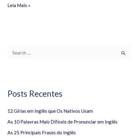
Leia Mais »
P
e
s
q
Posts Recentes
u
i
12 Gírias em Inglês que Os Nativos Usam
s
a
As 10 Palavras Mais Difíceis de Pronunciar em Inglês
r
As 25 Principais Frases do Inglês