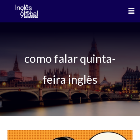
Ir
Men
para
o
conteúdo
como falar quinta-
feira inglês
Dias