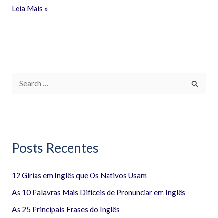
Leia Mais »
P
e
s
q
Posts Recentes
u
i
12 Gírias em Inglês que Os Nativos Usam
s
a
As 10 Palavras Mais Difíceis de Pronunciar em Inglês
r
As 25 Principais Frases do Inglês