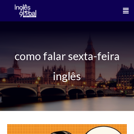
Ir
Men
para
o
conteúdo
como falar sexta-feira
inglês
Dias