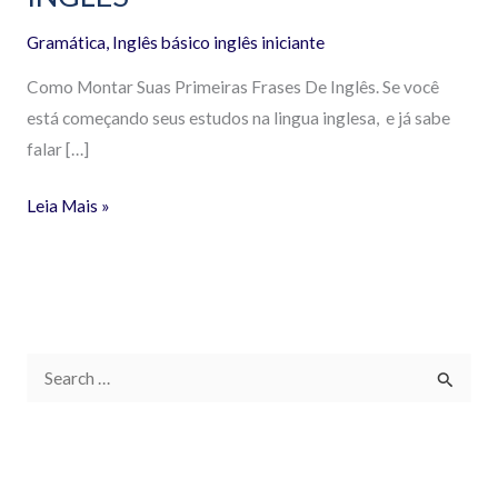
Gramática
,
Inglês básico inglês iniciante
Como Montar Suas Primeiras Frases De Inglês. Se você
está começando seus estudos na lingua inglesa, e já sabe
falar […]
Leia Mais »
P
e
s
q