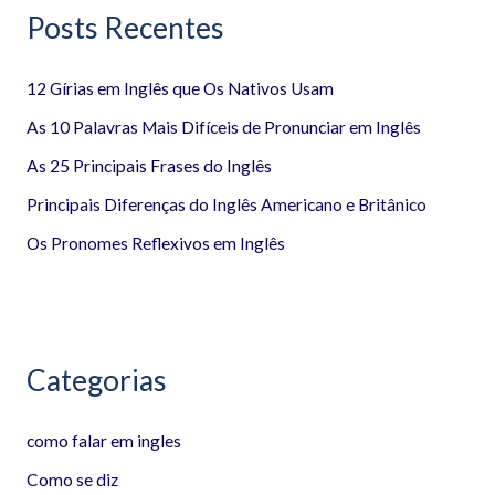
Posts Recentes
u
i
12 Gírias em Inglês que Os Nativos Usam
s
a
As 10 Palavras Mais Difíceis de Pronunciar em Inglês
r
As 25 Principais Frases do Inglês
p
Principais Diferenças do Inglês Americano e Britânico
o
Os Pronomes Reflexivos em Inglês
r
:
Categorias
como falar em ingles
Como se diz