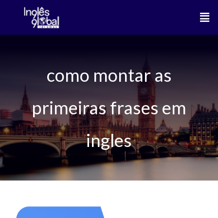
Ir
Men
para
o
conteúdo
como montar as
primeiras frases em
ingles
SUAS