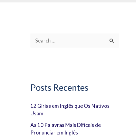
P
e
s
q
u
Posts Recentes
i
s
12 Gírias em Inglês que Os Nativos
Usam
a
r
As 10 Palavras Mais Difíceis de
Pronunciar em Inglês
p