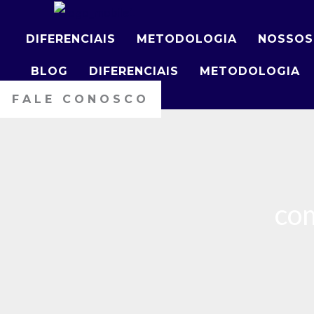
Ir
para
DIFERENCIAIS
METODOLOGIA
NOSSOS
o
BLOG
DIFERENCIAIS
METODOLOGIA
conteúdo
FALE CONOSCO
com