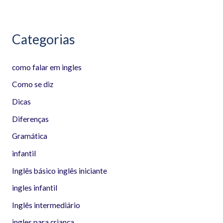
:
Categorias
como falar em ingles
Como se diz
Dicas
Diferenças
Gramática
infantil
Inglês básico inglês iniciante
ingles infantil
Inglês intermediário
ingles para criança