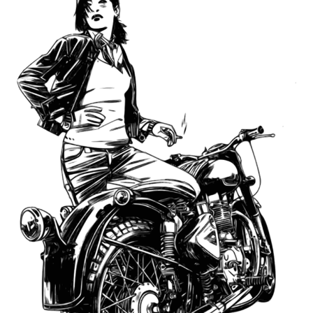
Entre
THAN
e
THEN.