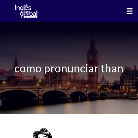
Ir
Men
para
o
conteúdo
como pronunciar than
Diferenças