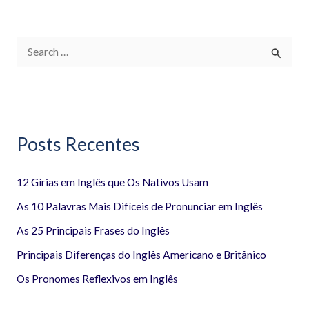
P
e
s
q
Posts Recentes
u
i
12 Gírias em Inglês que Os Nativos Usam
s
a
As 10 Palavras Mais Difíceis de Pronunciar em Inglês
r
As 25 Principais Frases do Inglês
p
Principais Diferenças do Inglês Americano e Britânico
o
Os Pronomes Reflexivos em Inglês
r