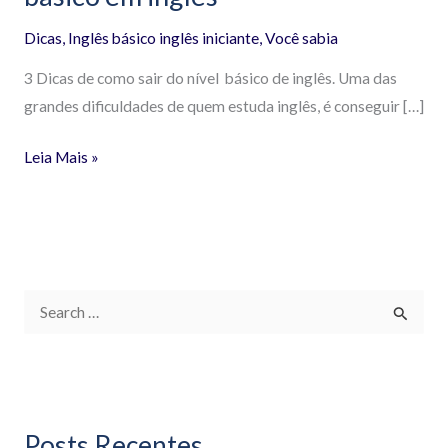
Dicas
,
Inglês básico inglês iniciante
,
Você sabia
3 Dicas de como sair do nível básico de inglês. Uma das
grandes dificuldades de quem estuda inglês, é conseguir […]
Leia Mais »
P
e
s
q
Posts Recentes
u