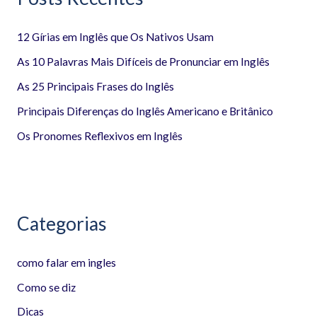
i
12 Gírias em Inglês que Os Nativos Usam
s
a
As 10 Palavras Mais Difíceis de Pronunciar em Inglês
r
As 25 Principais Frases do Inglês
p
Principais Diferenças do Inglês Americano e Britânico
o
Os Pronomes Reflexivos em Inglês
r
:
Categorias
como falar em ingles
Como se diz
Dicas