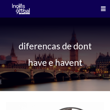
Ir
Men
para
o
conteúdo
diferencas de dont
have e havent
Don’t