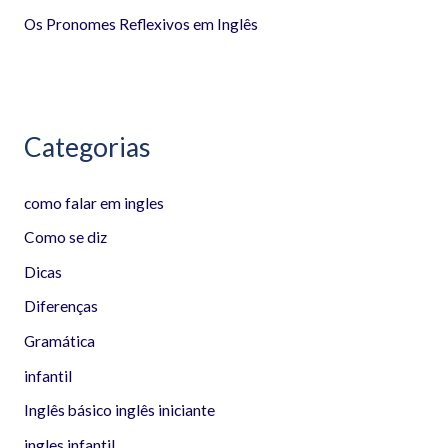
o
Os Pronomes Reflexivos em Inglês
r
:
Categorias
como falar em ingles
Como se diz
Dicas
Diferenças
Gramática
infantil
Inglês básico inglês iniciante
ingles infantil