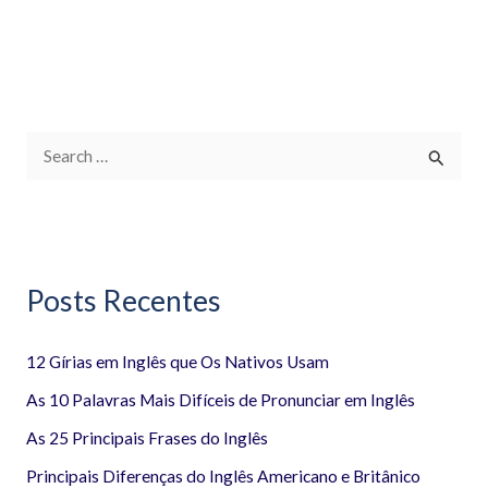
P
e
s
q
Posts Recentes
u
i
12 Gírias em Inglês que Os Nativos Usam
s
a
As 10 Palavras Mais Difíceis de Pronunciar em Inglês
r
As 25 Principais Frases do Inglês
p
Principais Diferenças do Inglês Americano e Britânico