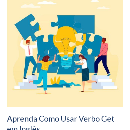
Como
Usar
Verbo
Get
em
Inglês
Aprenda Como Usar Verbo Get
em Inglês