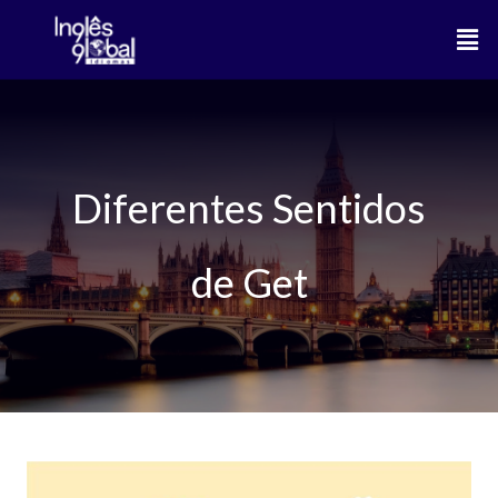
Ir
Men
para
o
conteúdo
Diferentes Sentidos
de Get
Aprenda