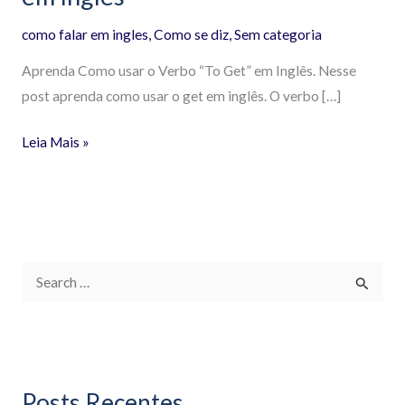
como falar em ingles
,
Como se diz
,
Sem categoria
Aprenda Como usar o Verbo “To Get” em Inglês. Nesse
post aprenda como usar o get em inglês. O verbo […]
Leia Mais »
P
e
s
q
Posts Recentes
u