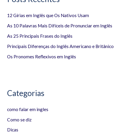
i
12 Gírias em Inglês que Os Nativos Usam
s
a
As 10 Palavras Mais Difíceis de Pronunciar em Inglês
r
As 25 Principais Frases do Inglês
p
Principais Diferenças do Inglês Americano e Britânico
o
Os Pronomes Reflexivos em Inglês
r
:
Categorias
como falar em ingles
Como se diz
Dicas