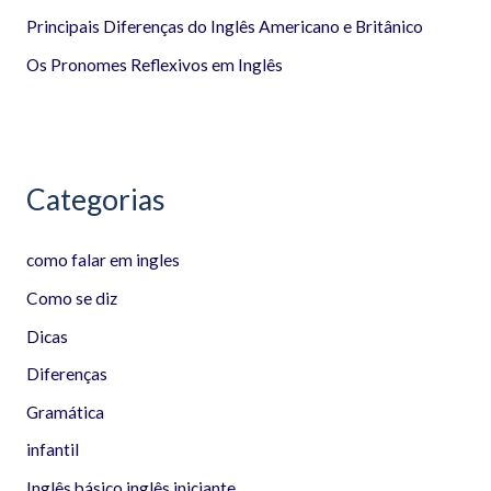
p
Principais Diferenças do Inglês Americano e Britânico
o
Os Pronomes Reflexivos em Inglês
r
:
Categorias
como falar em ingles
Como se diz
Dicas
Diferenças
Gramática
infantil
Inglês básico inglês iniciante