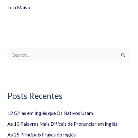
Leia Mais »
P
e
s
q
Posts Recentes
u
i
12 Gírias em Inglês que Os Nativos Usam
s
a
As 10 Palavras Mais Difíceis de Pronunciar em Inglês
r
As 25 Principais Frases do Inglês