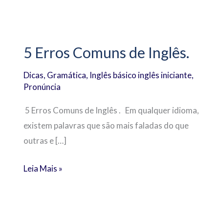
5
Erros
5 Erros Comuns de Inglês.
Comuns
de
Dicas
,
Gramática
,
Inglês básico inglês iniciante
,
Inglês.
Pronúncia
5 Erros Comuns de Inglês . Em qualquer idioma,
existem palavras que são mais faladas do que
outras e […]
Leia Mais »