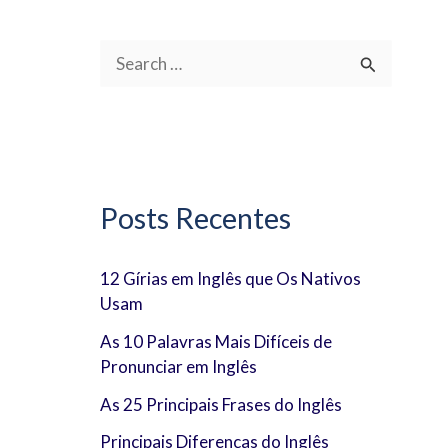
P
e
s
q
u
Posts Recentes
i
s
12 Gírias em Inglês que Os Nativos
Usam
a
r
As 10 Palavras Mais Difíceis de
Pronunciar em Inglês
p
As 25 Principais Frases do Inglês
o
Principais Diferenças do Inglês
r