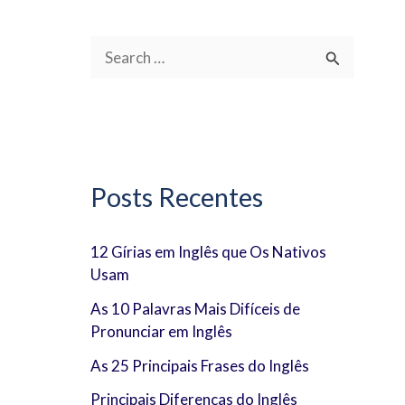
P
e
s
q
u
Posts Recentes
i
s
12 Gírias em Inglês que Os Nativos
Usam
a
r
As 10 Palavras Mais Difíceis de
Pronunciar em Inglês
p
As 25 Principais Frases do Inglês
o
Principais Diferenças do Inglês
r