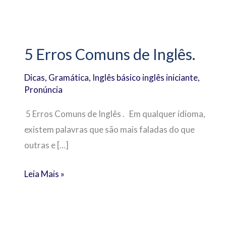
5
Erros
5 Erros Comuns de Inglês.
Comuns
de
Dicas
,
Gramática
,
Inglês básico inglês iniciante
,
Inglês.
Pronúncia
5 Erros Comuns de Inglês . Em qualquer idioma,
existem palavras que são mais faladas do que
outras e […]
Leia Mais »