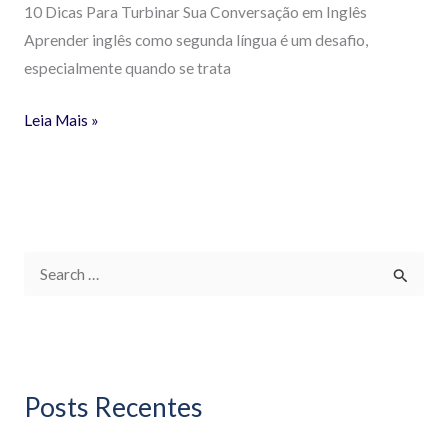
10 Dicas Para Turbinar Sua Conversação em Inglês
Aprender inglês como segunda língua é um desafio,
especialmente quando se trata
Leia Mais »
P
e
s
q
Posts Recentes
u
i