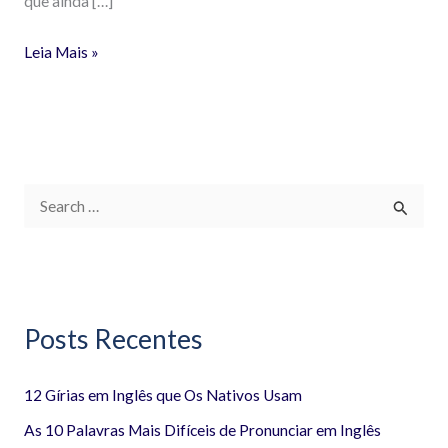
que ainda […]
Leia Mais »
P
e
s
q
Posts Recentes
u
i
12 Gírias em Inglês que Os Nativos Usam
s
a
As 10 Palavras Mais Difíceis de Pronunciar em Inglês