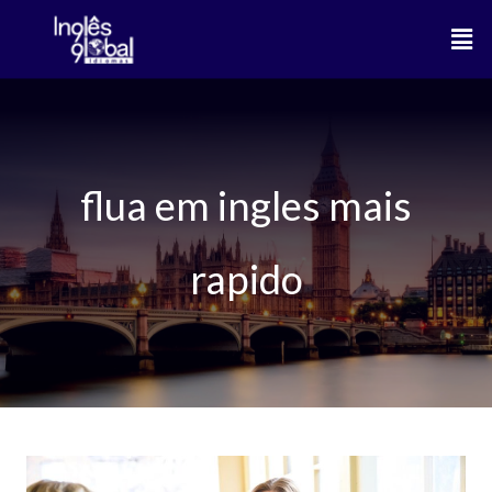
Ir
Men
para
o
conteúdo
flua em ingles mais
rapido
Flua