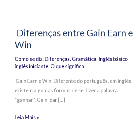
Diferenças
entre
Diferenças entre Gain Earn e
Gain
Win
Earn
e
Como se diz
,
Diferenças
,
Gramática
,
Inglês básico
Win
inglês iniciante
,
O que significa
Gain Earn e Win. Diferente do português, em inglês
existem algumas formas de se dizer a palavra
“ganhar”. Gain, ear […]
Leia Mais »