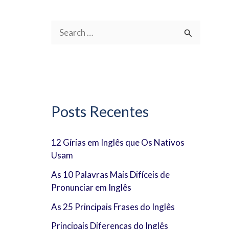
P
e
s
q
u
Posts Recentes
i
s
12 Gírias em Inglês que Os Nativos
Usam
a
r
As 10 Palavras Mais Difíceis de
Pronunciar em Inglês
p
As 25 Principais Frases do Inglês
o
Principais Diferenças do Inglês
r