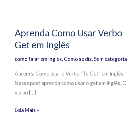
Aprenda
Como
Aprenda Como Usar Verbo
Usar
Get em Inglês
Verbo
Get
como falar em ingles
,
Como se diz
,
Sem categoria
em
Inglês
Aprenda Como usar o Verbo “To Get” em Inglês.
Nesse post aprenda como usar o get em inglês. O
verbo […]
Leia Mais »