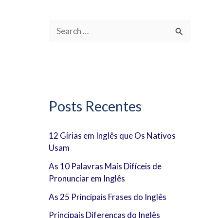
P
e
s
q
u
Posts Recentes
i
s
12 Gírias em Inglês que Os Nativos
Usam
a
r
As 10 Palavras Mais Difíceis de
Pronunciar em Inglês
p
As 25 Principais Frases do Inglês
o
Principais Diferenças do Inglês
r