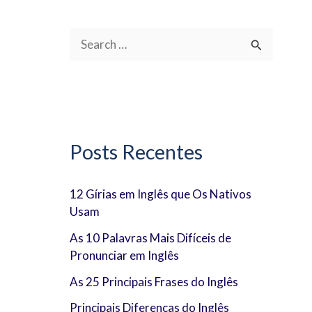
P
e
s
q
u
Posts Recentes
i
s
12 Gírias em Inglês que Os Nativos
Usam
a
r
As 10 Palavras Mais Difíceis de
Pronunciar em Inglês
p
As 25 Principais Frases do Inglês
o
Principais Diferenças do Inglês
r