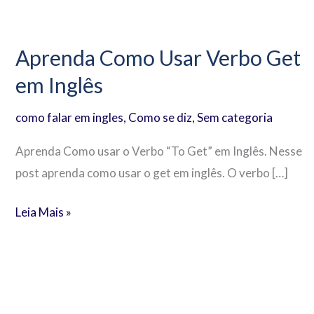
Aprenda
Como
Aprenda Como Usar Verbo Get
Usar
em Inglês
Verbo
Get
como falar em ingles
,
Como se diz
,
Sem categoria
em
Inglês
Aprenda Como usar o Verbo “To Get” em Inglês. Nesse
post aprenda como usar o get em inglês. O verbo […]
Leia Mais »