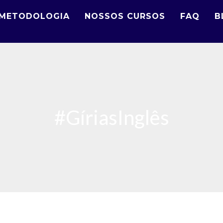
METODOLOGIA
NOSSOS CURSOS
FAQ
B
#GíriasInglês