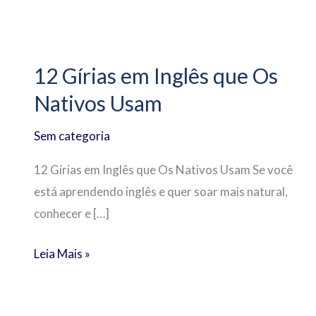
12
Gírias
12 Gírias em Inglês que Os
em
Nativos Usam
Inglês
que
Sem categoria
Os
Nativos
12 Gírias em Inglês que Os Nativos Usam Se você
Usam
está aprendendo inglês e quer soar mais natural,
conhecer e […]
Leia Mais »