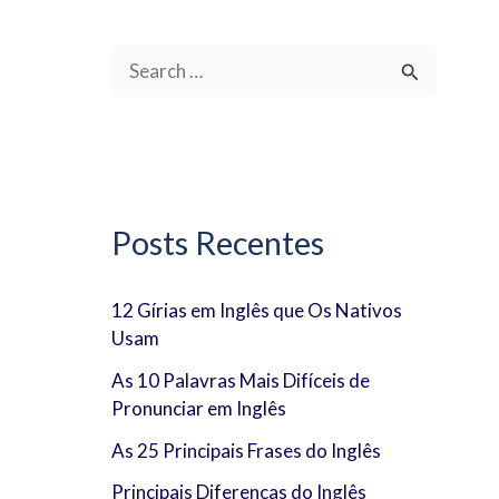
P
e
s
q
u
Posts Recentes
i
s
12 Gírias em Inglês que Os Nativos
Usam
a
r
As 10 Palavras Mais Difíceis de
Pronunciar em Inglês
p
As 25 Principais Frases do Inglês
o
Principais Diferenças do Inglês
r