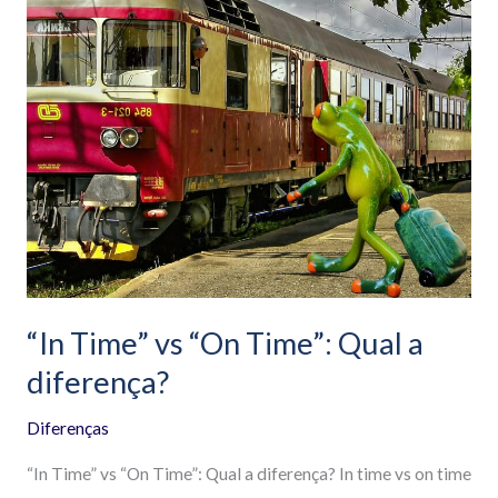
Time”
vs
“On
Time”:
Qual
a
diferença?
“In Time” vs “On Time”: Qual a
diferença?
Diferenças
“In Time” vs “On Time”: Qual a diferença? In time vs on time