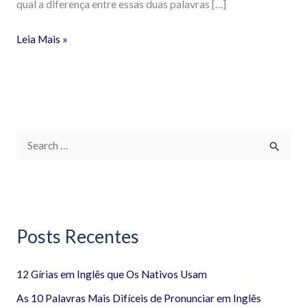
qual a diferença entre essas duas palavras […]
Leia Mais »
P
e
s
q
Posts Recentes
u
i
12 Gírias em Inglês que Os Nativos Usam
s
a
As 10 Palavras Mais Difíceis de Pronunciar em Inglês