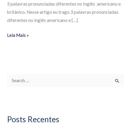
3 palavras pronunciadas diferentes no Inglês americano e
britânico. Nesse artigo eu trago 3 palavras pronunciadas
diferentes no inglês americano e […]
Leia Mais »
P
e
s
q
Posts Recentes
u
i