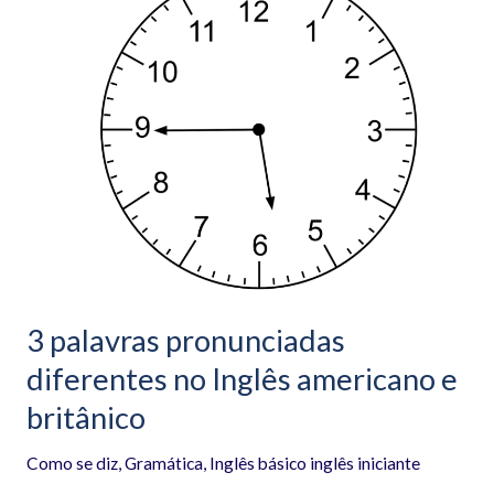
palavras
pronunciadas
diferentes
no
Inglês
americano
e
britânico
3 palavras pronunciadas
diferentes no Inglês americano e
britânico
Como se diz
,
Gramática
,
Inglês básico inglês iniciante