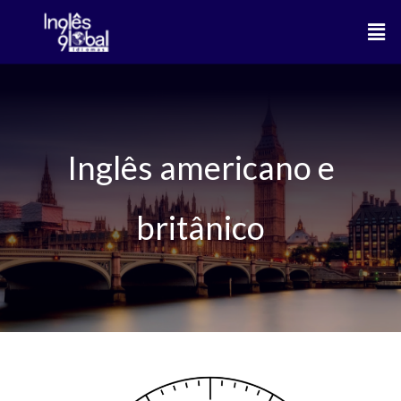
Ir
Men
para
o
conteúdo
Inglês americano e
britânico
3