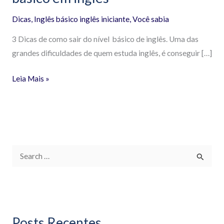
Dicas
,
Inglês básico inglês iniciante
,
Você sabia
3 Dicas de como sair do nível básico de inglês. Uma das
grandes dificuldades de quem estuda inglês, é conseguir […]
Leia Mais »
P
e
s
q
Posts Recentes
u