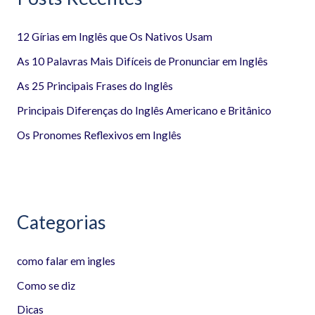
i
12 Gírias em Inglês que Os Nativos Usam
s
a
As 10 Palavras Mais Difíceis de Pronunciar em Inglês
r
As 25 Principais Frases do Inglês
p
Principais Diferenças do Inglês Americano e Britânico
o
Os Pronomes Reflexivos em Inglês
r
:
Categorias
como falar em ingles
Como se diz
Dicas