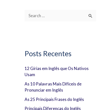
P
e
s
q
u
Posts Recentes
i
s
12 Gírias em Inglês que Os Nativos
Usam
a
r
As 10 Palavras Mais Difíceis de
Pronunciar em Inglês
p
As 25 Principais Frases do Inglês
o
Principais Diferenças do Inglês
r