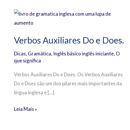
Verbos
Auxiliares
Do
Verbos Auxiliares Do e Does.
e
Does.
Dicas
,
Gramática
,
Inglês básico inglês iniciante
,
O
que significa
Verbos Auxiliares Do e Does. Os Verbos Auxiliares
Do e Does são um dos pilares mais importantes da
língua inglesa e […]
Leia Mais »