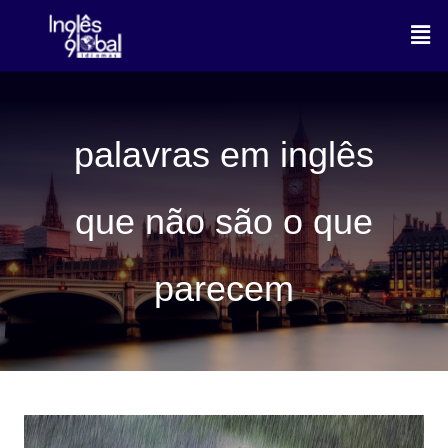
Ir
Men
para
o
conteúdo
palavras em inglês
que não são o que
parecem
FALSOS