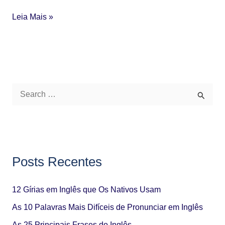
Leia Mais »
P
e
s
q
Posts Recentes
u
i
12 Gírias em Inglês que Os Nativos Usam
s
a
As 10 Palavras Mais Difíceis de Pronunciar em Inglês
r
As 25 Principais Frases do Inglês