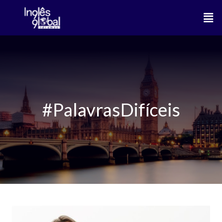
Ir
Men
para
o
conteúdo
#PalavrasDifíceis
As