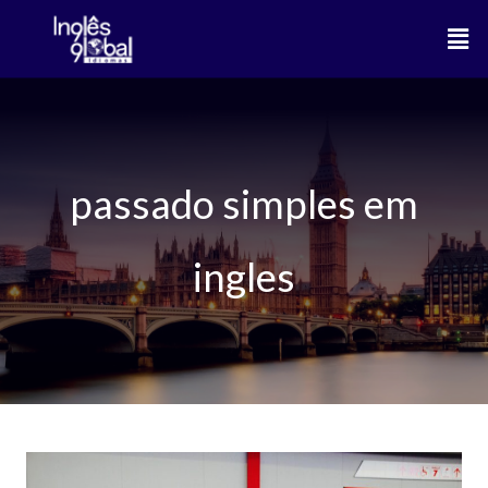
Ir
Men
para
o
conteúdo
passado simples em
ingles
Verbo