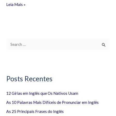
Leia Mais »
P
e
s
q
Posts Recentes
u
i
12 Gírias em Inglês que Os Nativos Usam
s
a
As 10 Palavras Mais Difíceis de Pronunciar em Inglês
r
As 25 Principais Frases do Inglês