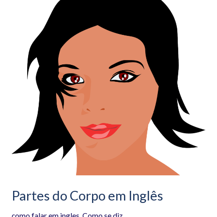
do
Corpo
em
Inglês
Partes do Corpo em Inglês
como falar em ingles
,
Como se diz