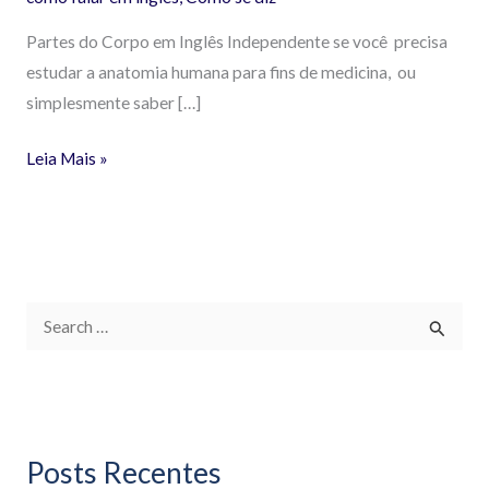
Partes do Corpo em Inglês Independente se você precisa
estudar a anatomia humana para fins de medicina, ou
simplesmente saber […]
Leia Mais »
P
e
s
q
Posts Recentes
u