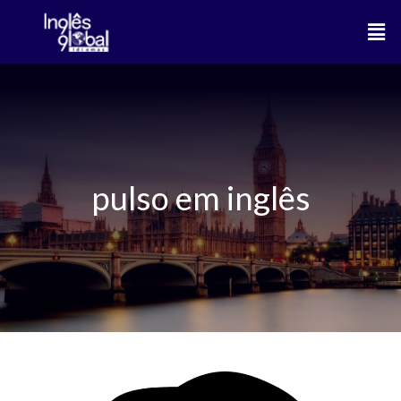
Ir
Men
para
o
conteúdo
pulso em inglês
Partes