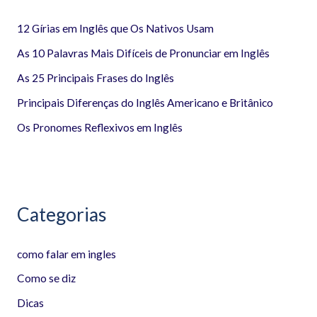
i
12 Gírias em Inglês que Os Nativos Usam
s
a
As 10 Palavras Mais Difíceis de Pronunciar em Inglês
r
As 25 Principais Frases do Inglês
p
Principais Diferenças do Inglês Americano e Britânico
o
Os Pronomes Reflexivos em Inglês
r
:
Categorias
como falar em ingles
Como se diz
Dicas