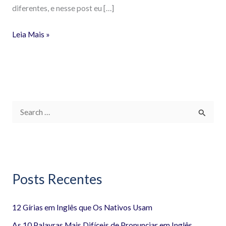
diferentes, e nesse post eu […]
Leia Mais »
P
e
s
q
Posts Recentes
u
i
12 Gírias em Inglês que Os Nativos Usam
s
a
As 10 Palavras Mais Difíceis de Pronunciar em Inglês