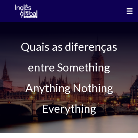
Ir
Men
para
o
conteúdo
Quais as diferenças
entre Something
Anything Nothing
Everything