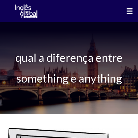
Ir
Men
para
o
conteúdo
qual a diferença entre
something e anything
Something