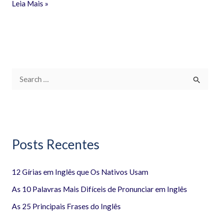
Leia Mais »
P
e
s
q
Posts Recentes
u
i
12 Gírias em Inglês que Os Nativos Usam
s
a
As 10 Palavras Mais Difíceis de Pronunciar em Inglês
r
As 25 Principais Frases do Inglês
p