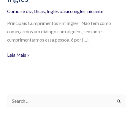
Como se diz
,
Dicas
,
Inglês básico inglês iniciante
Principais Cumprimentos Em Inglês Não tem como
começarmos um diálogo com alguém, sem antes
cumprimentarmos essa pessoa, é por […]
Leia Mais »
P
e
s
q