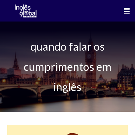
Ir
Men
para
o
conteúdo
quando falar os
cumprimentos em
inglês
Principais