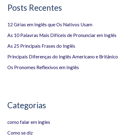
Posts Recentes
u
i
12 Gírias em Inglês que Os Nativos Usam
s
a
As 10 Palavras Mais Difíceis de Pronunciar em Inglês
r
As 25 Principais Frases do Inglês
p
Principais Diferenças do Inglês Americano e Britânico
o
Os Pronomes Reflexivos em Inglês
r
:
Categorias
como falar em ingles
Como se diz