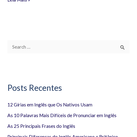
P
e
s
q
Posts Recentes
u
i
12 Gírias em Inglês que Os Nativos Usam
s
a
As 10 Palavras Mais Difíceis de Pronunciar em Inglês
r
As 25 Principais Frases do Inglês
p
Principais Diferenças do Inglês Americano e Britânico