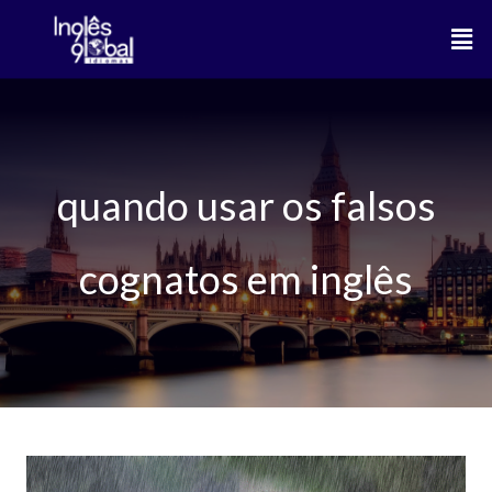
Ir
Men
para
o
conteúdo
quando usar os falsos
cognatos em inglês
FALSOS