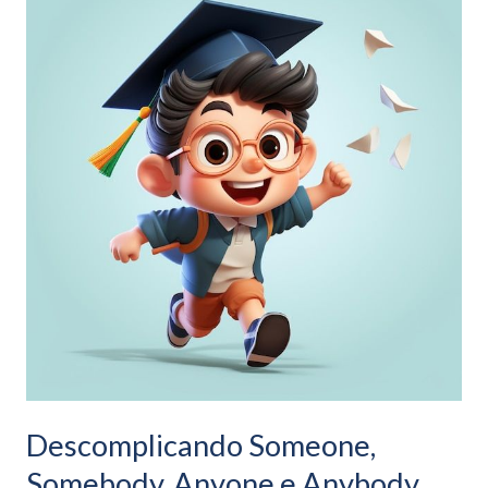
Someone,
Somebody,
Anyone
e
Anybody
em
Inglês
Descomplicando Someone,
Somebody, Anyone e Anybody