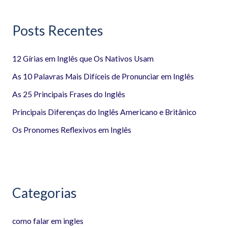
q
Posts Recentes
u
i
12 Gírias em Inglês que Os Nativos Usam
s
a
As 10 Palavras Mais Difíceis de Pronunciar em Inglês
r
As 25 Principais Frases do Inglês
p
Principais Diferenças do Inglês Americano e Britânico
o
Os Pronomes Reflexivos em Inglês
r
:
Categorias
como falar em ingles