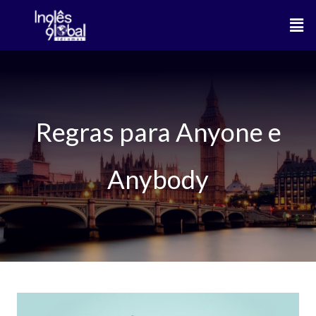
Ir
Men
para
o
conteúdo
Regras para Anyone e
Anybody
Descomplicando