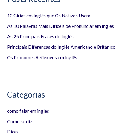
i
12 Gírias em Inglês que Os Nativos Usam
s
a
As 10 Palavras Mais Difíceis de Pronunciar em Inglês
r
As 25 Principais Frases do Inglês
p
Principais Diferenças do Inglês Americano e Britânico
o
Os Pronomes Reflexivos em Inglês
r
:
Categorias
como falar em ingles
Como se diz
Dicas