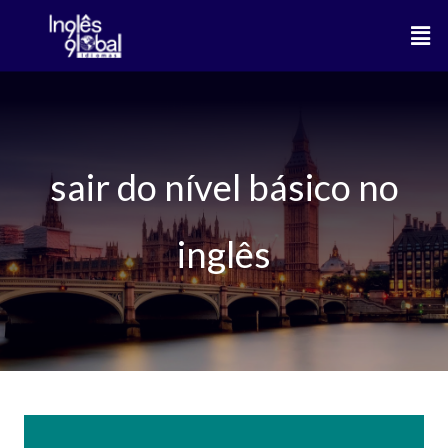
Ir
Men
para
o
conteúdo
sair do nível básico no
inglês
3