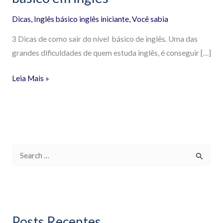
Dicas
,
Inglês básico inglês iniciante
,
Você sabia
3 Dicas de como sair do nível básico de inglês. Uma das
grandes dificuldades de quem estuda inglês, é conseguir […]
Leia Mais »
P
e
s
q
Posts Recentes
u