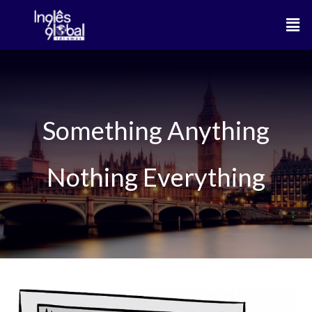
Ir
Men
para
o
conteúdo
Something Anything
Nothing Everything
Something