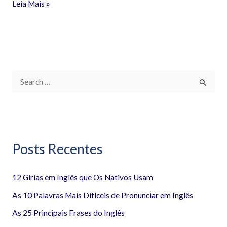
Leia Mais »
P
e
s
q
Posts Recentes
u
i
12 Gírias em Inglês que Os Nativos Usam
s
a
As 10 Palavras Mais Difíceis de Pronunciar em Inglês
r
As 25 Principais Frases do Inglês
p