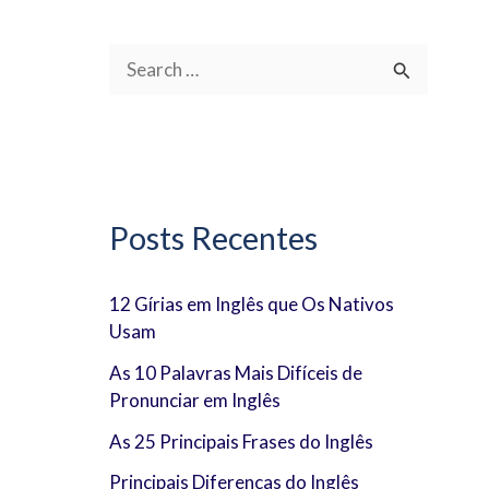
P
e
s
q
u
Posts Recentes
i
s
12 Gírias em Inglês que Os Nativos
Usam
a
r
As 10 Palavras Mais Difíceis de
Pronunciar em Inglês
p
As 25 Principais Frases do Inglês
o
Principais Diferenças do Inglês
r