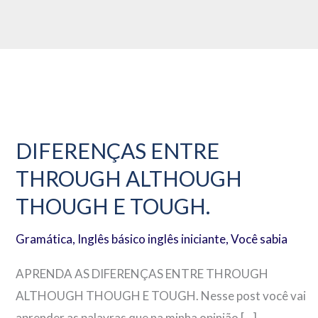
DIFERENÇAS
ENTRE
DIFERENÇAS ENTRE
THROUGH
THROUGH ALTHOUGH
ALTHOUGH
THOUGH
THOUGH E TOUGH.
E
Gramática
,
Inglês básico inglês iniciante
,
Você sabia
TOUGH.
APRENDA AS DIFERENÇAS ENTRE THROUGH
ALTHOUGH THOUGH E TOUGH. Nesse post você vai
aprender as palavras que na minha opinião […]