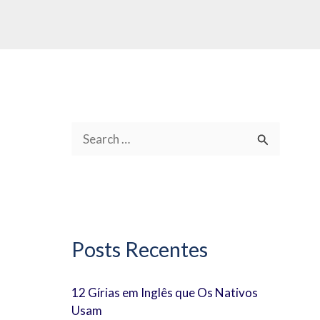
P
e
s
q
u
Posts Recentes
i
s
12 Gírias em Inglês que Os Nativos
Usam
a