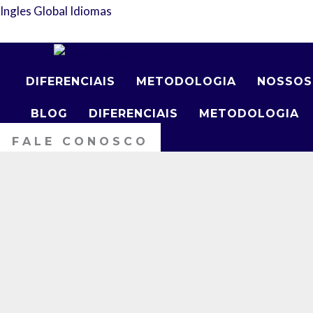
Ir
Ingles Global Idiomas
para
o
conteúdo
DIFERENCIAIS
METODOLOGIA
NOSSOS
BLOG
DIFERENCIAIS
METODOLOGIA
FALE CONOSCO