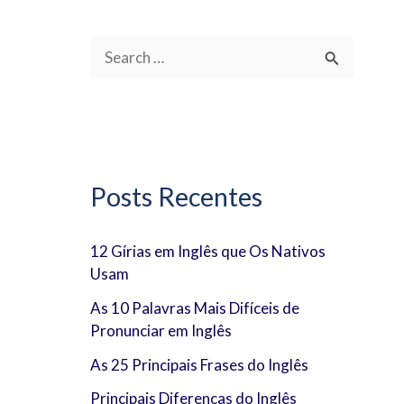
P
e
s
q
u
Posts Recentes
i
s
12 Gírias em Inglês que Os Nativos
Usam
a
r
As 10 Palavras Mais Difíceis de
Pronunciar em Inglês
p
As 25 Principais Frases do Inglês
o
Principais Diferenças do Inglês
r