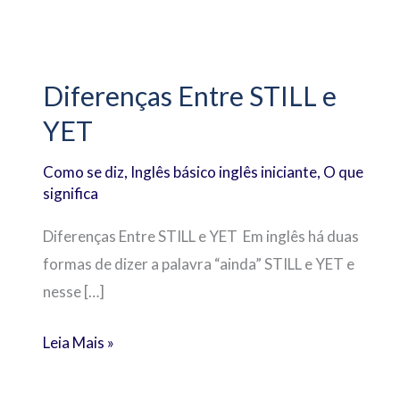
Diferenças
Entre
Diferenças Entre STILL e
STILL
YET
e
YET
Como se diz
,
Inglês básico inglês iniciante
,
O que
significa
Diferenças Entre STILL e YET Em inglês há duas
formas de dizer a palavra “ainda” STILL e YET e
nesse […]
Leia Mais »