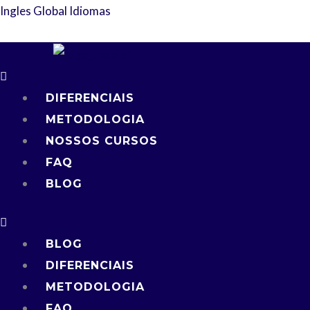
Ir
Menu
Menu
Menu
Ingles Global Idiomas
para
o
conteúdo
DIFERENCIAIS
METODOLOGIA
NOSSOS CURSOS
FAQ
BLOG
BLOG
DIFERENCIAIS
METODOLOGIA
FAQ