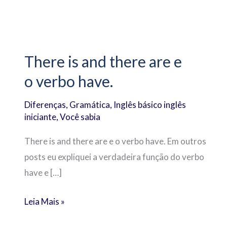
There
is
There is and there are e
and
o verbo have.
there
are
Diferenças
,
Gramática
,
Inglês básico inglês
e
iniciante
,
Você sabia
o verbo
have.
There is and there are e o verbo have. Em outros
posts eu expliquei a verdadeira função do verbo
have e […]
Leia Mais »