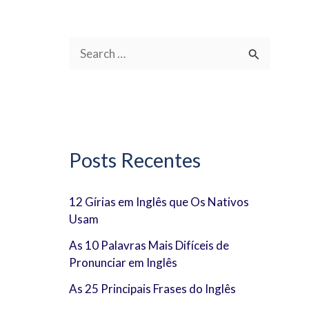
P
e
s
q
u
Posts Recentes
i
s
12 Gírias em Inglês que Os Nativos
Usam
a
r
As 10 Palavras Mais Difíceis de
Pronunciar em Inglês
p
As 25 Principais Frases do Inglês
o